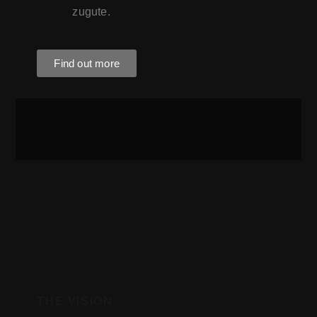
zugute.
Find out more
THE VISION