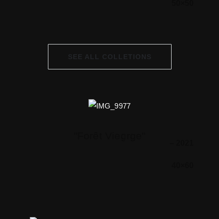
50×50
SEE ALL COLLETIONS
"Forêt Viegrge"
– 2021
40×60