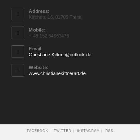
Address:
Kirchstr. 16, 01705 Freital
Mobile:
+ 49 152 54963476
Email:
Christiane.Kittner@outlook.de
Website:
www.christianekittnerart.de
FACEBOOK
TWITTER
INSTAGRAM
RSS