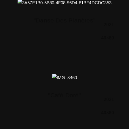
"Danse Des Planètes"
– 2021
40×60
"Café Doré"
– 2021
40×60