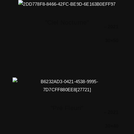
"Ciel Nocturne"
– 2021
30×50
"Pré Fleuri"
– 2021
30×40