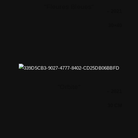
"Fleures Bleues"
– 2021
30×40
"Orbite"
– 2021
30 CM