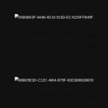
"Bouquet De Fleurs"
– 2021
30CM
"Fleur De La Vie"
– 2021